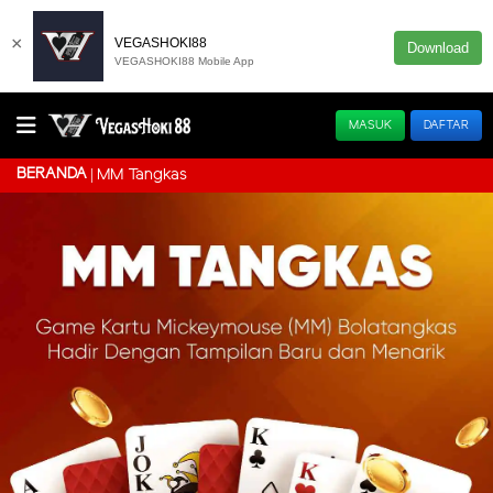
×
VEGASHOKI88
Download
VEGASHOKI88 Mobile App
MASUK
DAFTAR
BERANDA
MM Tangkas