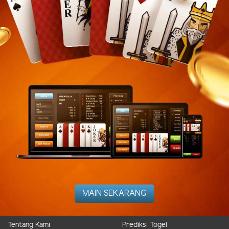
MAIN SEKARANG
Tentang Kami
Prediksi Togel