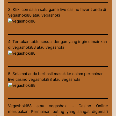
3. Klik icon salah satu game live casino favorit anda di
Vegashoki88 atau vegashoki
4. Tentukan table sesuai dengan yang ingin dimainkan
di vegashoki88 atau vegashoki
5. Selamat anda berhasil masuk ke dalam permainan
live casino vegashoki88 atau vegashoki
Vegashoki88 atau vegashoki
-
Casino Online
merupakan Permainan beting yang sangat digemari