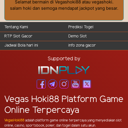
Selamat bermain di Vegashoki88 atau vegashoki.
salam hoki dan semoga mendapat jackpot yang besar.
Tentang Kami
Prediksi Togel
RTP Slot Gacor
Demo Slot
Jadwal Bola hari ini
info zona gacor
Supported by
Vegas Hoki88 Platform Game
Online Terpercaya
VegasHoki88
adalah platform game online terpercaya yang menyediakan slot
online, casino, sportsbook, poker, dan togel dalam satu akun.