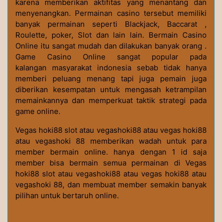
karena memberikan aktifitas yang menantang dan
menyenangkan. Permainan casino tersebut memiliki
banyak permainan seperti Blackjack, Baccarat ,
Roulette, poker, Slot dan lain lain. Bermain Casino
Online itu sangat mudah dan dilakukan banyak orang .
Game Casino Online sangat popular pada
kalangan masyarakat indonesia sebab tidak hanya
memberi peluang menang tapi juga pemain juga
diberikan kesempatan untuk mengasah ketrampilan
memainkannya dan memperkuat taktik strategi pada
game online.
Vegas hoki88 slot atau vegashoki88 atau vegas hoki88
atau vegashoki 88 memberikan wadah untuk para
member bermain online. hanya dengan 1 id saja
member bisa bermain semua permainan di Vegas
hoki88 slot atau vegashoki88 atau vegas hoki88 atau
vegashoki 88, dan membuat member semakin banyak
pilihan untuk bertaruh online.